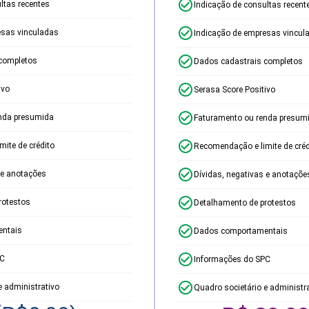
ltas recentes
Indicação de consultas recent
esas vinculadas
Indicação de empresas vincul
completos
Dados cadastrais completos
ivo
Serasa Score Positivo
nda presumida
Faturamento ou renda presum
ite de crédito
Recomendação e limite de créd
 e anotações
Dívidas, negativas e anotaçõe
rotestos
Detalhamento de protestos
ntais
Dados comportamentais
PC
Informações do SPC
e administrativo
Quadro societário e administr