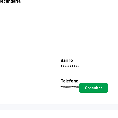
secundária
Bairro
**********
Telefone
**********
Consultar