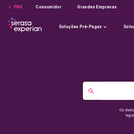
PME
Consumidor
Grandes Empresas
Soluções Pré-Pagas
Solu
Os dados
legis