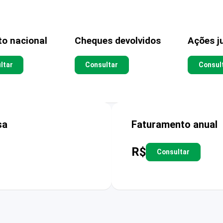
to nacional
Cheques devolvidos
Ações ju
ltar
Consultar
Consul
sa
Faturamento anual
R$
Consultar