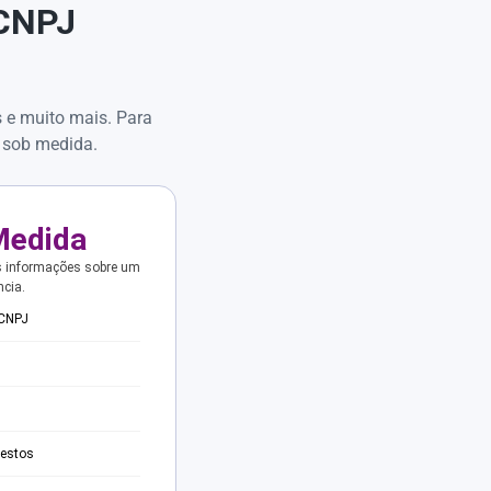
 CNPJ
s e muito mais. Para
 sob medida.
Medida
s informações sobre um
ncia.
 CNPJ
testos