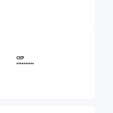
CEP
**********