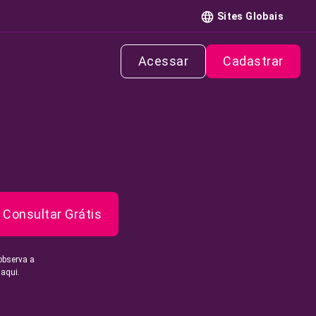
Sites Globais
Acessar
Cadastrar
Consultar Grátis
observa a
 aqui.