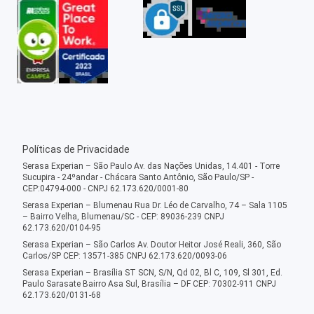
Políticas de Privacidade
Serasa Experian – São Paulo Av. das Nações Unidas, 14.401 - Torre
Sucupira - 24ºandar - Chácara Santo Antônio, São Paulo/SP -
CEP:04794-000 - CNPJ 62.173.620/0001-80
Serasa Experian – Blumenau Rua Dr. Léo de Carvalho, 74 – Sala 1105
– Bairro Velha, Blumenau/SC - CEP: 89036-239 CNPJ
62.173.620/0104-95
Serasa Experian – São Carlos Av. Doutor Heitor José Reali, 360, São
Carlos/SP CEP: 13571-385 CNPJ 62.173.620/0093-06
Serasa Experian – Brasília ST SCN, S/N, Qd 02, Bl C, 109, Sl 301, Ed.
Paulo Sarasate Bairro Asa Sul, Brasília – DF CEP: 70302-911 CNPJ
62.173.620/0131-68