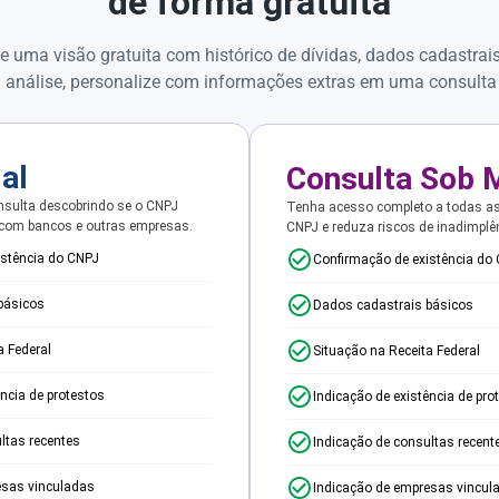
de forma gratuita
e uma visão gratuita com histórico de dívidas, dados cadastrai
 análise, personalize com informações extras em uma consulta
ial
Consulta Sob 
sulta descobrindo se o CNPJ
Tenha acesso completo a todas a
 com bancos e outras empresas.
CNPJ e reduza riscos de inadimplê
istência do CNPJ
Confirmação de existência do
básicos
Dados cadastrais básicos
a Federal
Situação na Receita Federal
ência de protestos
Indicação de existência de pro
ltas recentes
Indicação de consultas recent
esas vinculadas
Indicação de empresas vincul