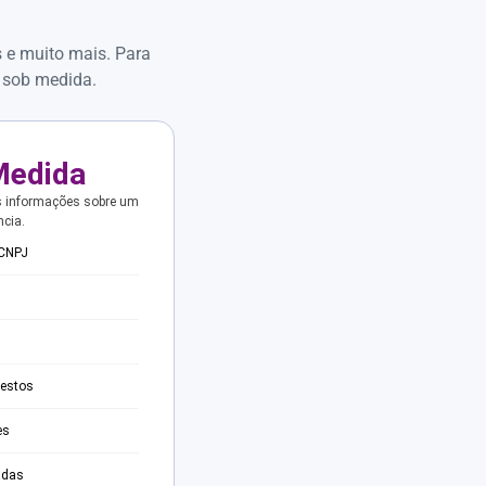
s e muito mais. Para
 sob medida.
Medida
s informações sobre um
ncia.
 CNPJ
testos
es
adas