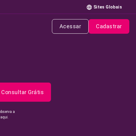
Sites Globais
Acessar
Cadastrar
Consultar Grátis
observa a
 aqui.