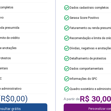
completos
Dados cadastrais completos
ivo
Serasa Score Positivo
nda presumida
Faturamento ou renda presum
ite de crédito
Recomendação e limite de créd
 e anotações
Dívidas, negativas e anotaçõe
rotestos
Detalhamento de protestos
ntais
Dados comportamentais
PC
Informações do SPC
e administrativo
Quadro societário e administr
(R$
0,00
)
R$
30,0
A partir de
sultar grátis
Personalizar con