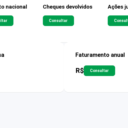
to nacional
Cheques devolvidos
Ações ju
ltar
Consultar
Consul
sa
Faturamento anual
R$
Consultar