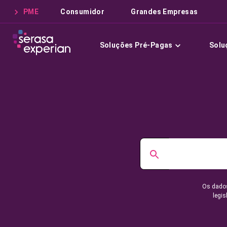
PME
Consumidor
Grandes Empresas
Soluções Pré-Pagas
Solu
Os dados
legis