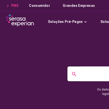
PME
Consumidor
Grandes Empresas
Soluções Pré-Pagas
Solu
Os dados
legis