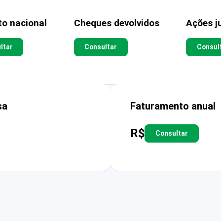
to nacional
Cheques devolvidos
Ações ju
ltar
Consultar
Consul
sa
Faturamento anual
R$
Consultar