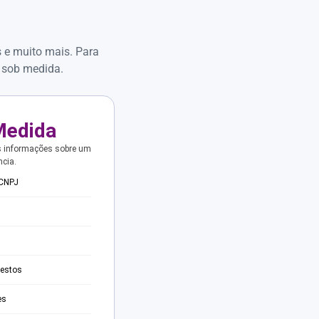
s e muito mais. Para
 sob medida.
Medida
s informações sobre um
ncia.
 CNPJ
testos
es