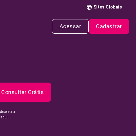
Sites Globais
Acessar
Cadastrar
Consultar Grátis
observa a
 aqui.