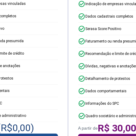
esas vinculadas
Indicação de empresas vincul
completos
Dados cadastrais completos
ivo
Serasa Score Positivo
nda presumida
Faturamento ou renda presum
ite de crédito
Recomendação e limite de créd
 e anotações
Dívidas, negativas e anotaçõe
rotestos
Detalhamento de protestos
ntais
Dados comportamentais
PC
Informações do SPC
e administrativo
Quadro societário e administr
(R$
0,00
)
R$
30,0
A partir de