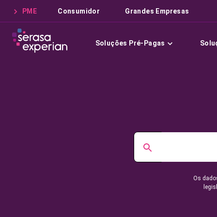
PME
Consumidor
Grandes Empresas
Soluções Pré-Pagas
Solu
Os dados
legis