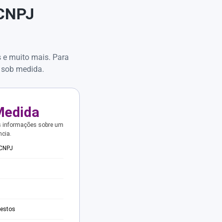
 CNPJ
s e muito mais. Para
 sob medida.
Medida
s informações sobre um
ncia.
 CNPJ
testos