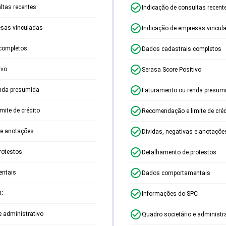
ltas recentes
Indicação de consultas recent
esas vinculadas
Indicação de empresas vincul
completos
Dados cadastrais completos
ivo
Serasa Score Positivo
nda presumida
Faturamento ou renda presum
ite de crédito
Recomendação e limite de créd
 e anotações
Dívidas, negativas e anotaçõe
rotestos
Detalhamento de protestos
ntais
Dados comportamentais
PC
Informações do SPC
e administrativo
Quadro societário e administr