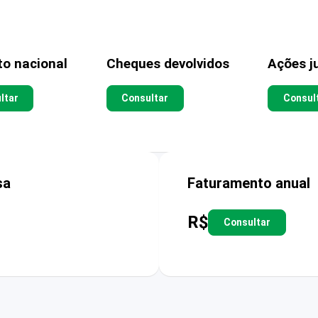
to nacional
Cheques devolvidos
Ações ju
ltar
Consultar
Consul
sa
Faturamento anual
R$
Consultar