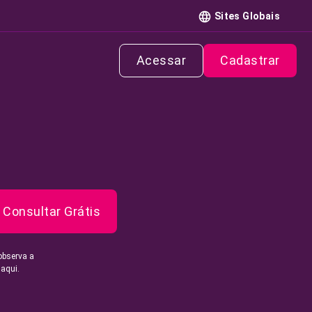
Sites Globais
Acessar
Cadastrar
Consultar Grátis
observa a
 aqui.