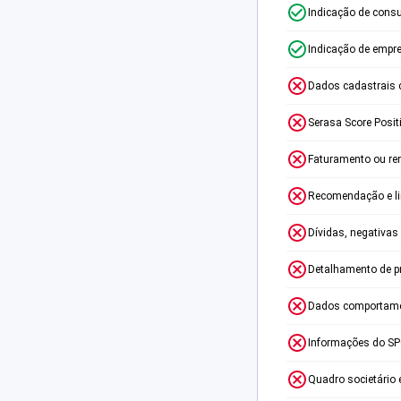
Indicação de consu
Indicação de empr
Dados cadastrais 
Serasa Score Posit
Faturamento ou re
Recomendação e lim
Dívidas, negativas
Detalhamento de p
Dados comportame
Informações do S
Quadro societário 