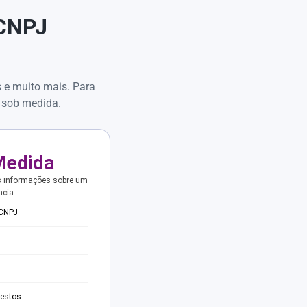
 CNPJ
s e muito mais. Para
 sob medida.
Medida
s informações sobre um
ncia.
 CNPJ
testos