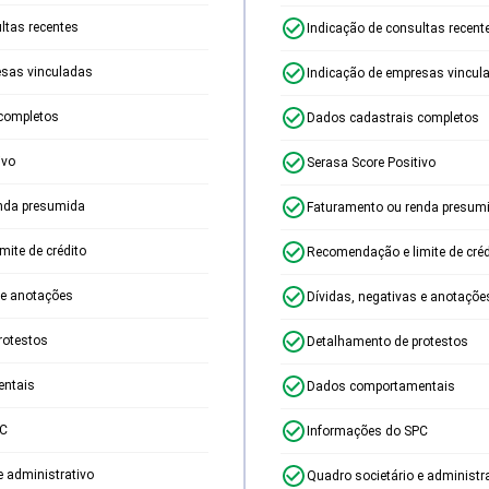
ltas recentes
Indicação de consultas recent
esas vinculadas
Indicação de empresas vincul
completos
Dados cadastrais completos
ivo
Serasa Score Positivo
nda presumida
Faturamento ou renda presum
ite de crédito
Recomendação e limite de créd
 e anotações
Dívidas, negativas e anotaçõe
rotestos
Detalhamento de protestos
ntais
Dados comportamentais
PC
Informações do SPC
e administrativo
Quadro societário e administr