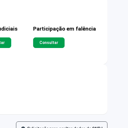
diciais
Participação em falência
tar
Consultar