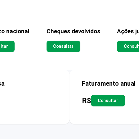
to nacional
Cheques devolvidos
Ações ju
ltar
Consultar
Consul
sa
Faturamento anual
R$
Consultar