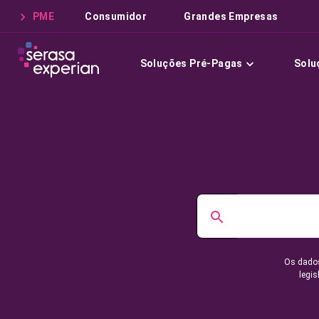
PME
Consumidor
Grandes Empresas
Soluções Pré-Pagas
Solu
Os dados
legis