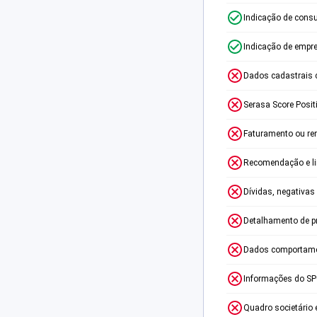
Indicação de consu
Indicação de empr
Dados cadastrais 
Serasa Score Posit
Faturamento ou re
Recomendação e lim
Dívidas, negativas
Detalhamento de p
Dados comportame
Informações do S
Quadro societário 