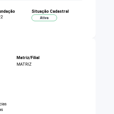
fundação
Situação Cadastral
22
Ativa
Matriz/Filial
MATRIZ
cias
as