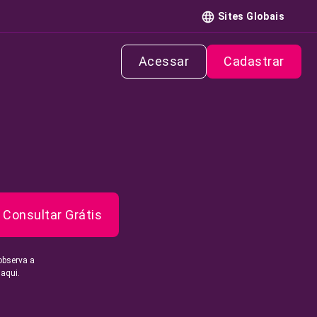
Sites Globais
Acessar
Cadastrar
Consultar Grátis
observa a
 aqui.