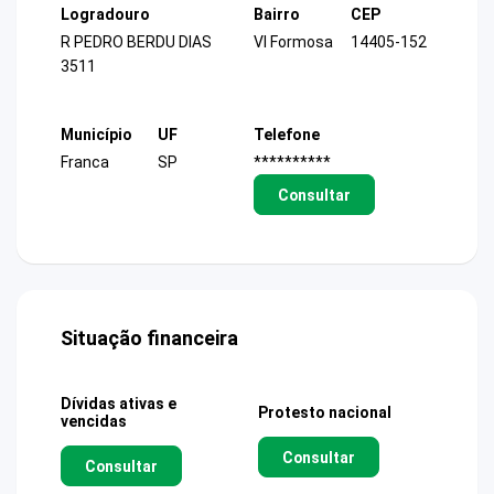
Logradouro
Bairro
CEP
R PEDRO BERDU DIAS
Vl Formosa
14405-152
3511
Município
UF
Telefone
Franca
SP
**********
Consultar
Situação financeira
Dívidas ativas e
Protesto nacional
vencidas
Consultar
Consultar