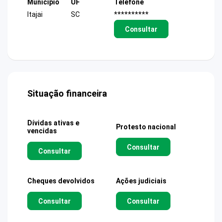
Município
UF
Telefone
Itajai
SC
**********
Consultar
Situação financeira
Dívidas ativas e
Protesto nacional
vencidas
Consultar
Consultar
Cheques devolvidos
Ações judiciais
Consultar
Consultar