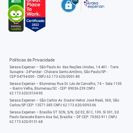
Políticas de Privacidade
Serasa Experian – São Paulo Av. das Nações Unidas, 14.401 - Torre
Sucupira - 24ºandar - Chácara Santo Antônio, São Paulo/SP -
CEP:04794-000 - CNPJ 62.173.620/0001-80
Serasa Experian – Blumenau Rua Dr. Léo de Carvalho, 74 – Sala 1105
– Bairro Velha, Blumenau/SC - CEP: 89036-239 CNPJ
62.173.620/0104-95
Serasa Experian – São Carlos Av. Doutor Heitor José Reali, 360, São
Carlos/SP CEP: 13571-385 CNPJ 62.173.620/0093-06
Serasa Experian – Brasília ST SCN, S/N, Qd 02, Bl C, 109, Sl 301, Ed.
Paulo Sarasate Bairro Asa Sul, Brasília – DF CEP: 70302-911 CNPJ
62.173.620/0131-68