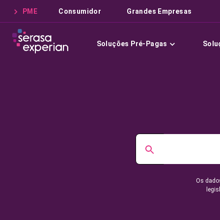
PME
Consumidor
Grandes Empresas
Soluções Pré-Pagas
Solu
Os dados
legis