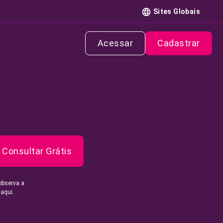
Sites Globais
Acessar
Cadastrar
Consultar Grátis
observa a
 aqui.