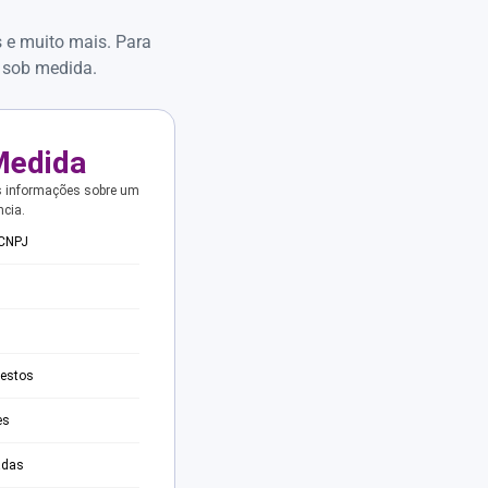
s e muito mais. Para
 sob medida.
Medida
s informações sobre um
ncia.
 CNPJ
testos
es
adas