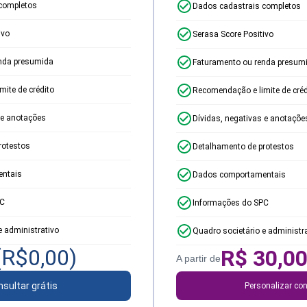
completos
Dados cadastrais completos
ivo
Serasa Score Positivo
nda presumida
Faturamento ou renda presum
ite de crédito
Recomendação e limite de créd
 e anotações
Dívidas, negativas e anotaçõe
rotestos
Detalhamento de protestos
ntais
Dados comportamentais
PC
Informações do SPC
e administrativo
Quadro societário e administr
(R$
0,00
)
R$
30,0
A partir de
sultar grátis
Personalizar con