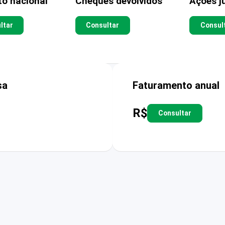
to nacional
Cheques devolvidos
Ações ju
ltar
Consultar
Consul
sa
Faturamento anual
R$
Consultar