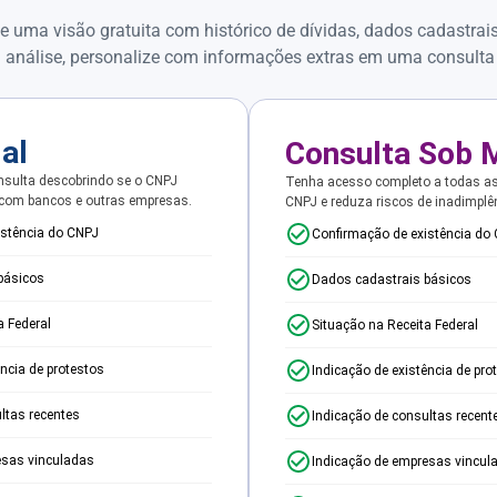
e uma visão gratuita com histórico de dívidas, dados cadastrai
 análise, personalize com informações extras em uma consulta
ial
Consulta Sob 
sulta descobrindo se o CNPJ
Tenha acesso completo a todas a
 com bancos e outras empresas.
CNPJ e reduza riscos de inadimplê
istência do CNPJ
Confirmação de existência do
básicos
Dados cadastrais básicos
a Federal
Situação na Receita Federal
ência de protestos
Indicação de existência de pro
ltas recentes
Indicação de consultas recent
esas vinculadas
Indicação de empresas vincul