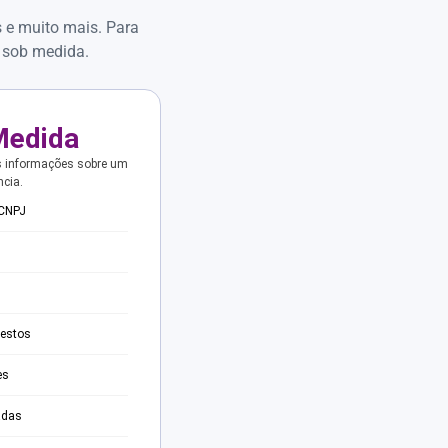
s e muito mais. Para
 sob medida.
Medida
s informações sobre um
ncia.
 CNPJ
testos
es
adas