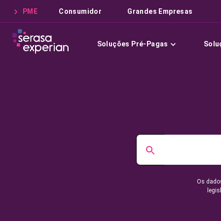
PME
Consumidor
Grandes Empresas
Soluções Pré-Pagas
Solu
Os dados
legis