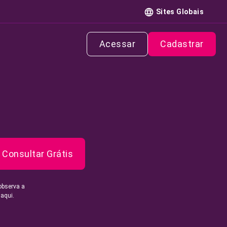
Sites Globais
Acessar
Cadastrar
Consultar Grátis
observa a
 aqui.