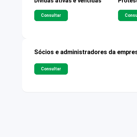
Dívidas ativas e vencidas
Protes
Consultar
Consu
Sócios e administradores da empre
Consultar