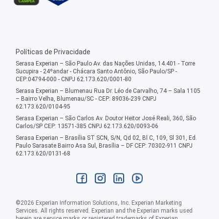
Políticas de Privacidade
Serasa Experian – São Paulo Av. das Nações Unidas, 14.401 - Torre
Sucupira - 24ºandar - Chácara Santo Antônio, São Paulo/SP -
CEP:04794-000 - CNPJ 62.173.620/0001-80
Serasa Experian – Blumenau Rua Dr. Léo de Carvalho, 74 – Sala 1105
– Bairro Velha, Blumenau/SC - CEP: 89036-239 CNPJ
62.173.620/0104-95
Serasa Experian – São Carlos Av. Doutor Heitor José Reali, 360, São
Carlos/SP CEP: 13571-385 CNPJ 62.173.620/0093-06
Serasa Experian – Brasília ST SCN, S/N, Qd 02, Bl C, 109, Sl 301, Ed.
Paulo Sarasate Bairro Asa Sul, Brasília – DF CEP: 70302-911 CNPJ
62.173.620/0131-68
©
2026
Experian Information Solutions, Inc. Experian Marketing
Services. All rights reserved. Experian and the Experian marks used
herein are service marks or registered trademarks of Experian