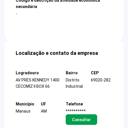
Código e descrição da atividade econômica
secundária
-
Localização e contato da empresa
Logradouro
Bairro
CEP
AV PRES KENNEDY 1400
Distrito
69020-282
CECOMIZ II BOX 66
Industrial
Município
UF
Telefone
Manaus
AM
**********
Consultar