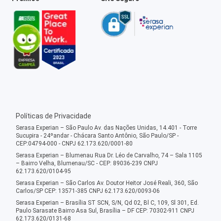
Políticas de Privacidade
Serasa Experian – São Paulo Av. das Nações Unidas, 14.401 - Torre
Sucupira - 24ºandar - Chácara Santo Antônio, São Paulo/SP -
CEP:04794-000 - CNPJ 62.173.620/0001-80
Serasa Experian – Blumenau Rua Dr. Léo de Carvalho, 74 – Sala 1105
– Bairro Velha, Blumenau/SC - CEP: 89036-239 CNPJ
62.173.620/0104-95
Serasa Experian – São Carlos Av. Doutor Heitor José Reali, 360, São
Carlos/SP CEP: 13571-385 CNPJ 62.173.620/0093-06
Serasa Experian – Brasília ST SCN, S/N, Qd 02, Bl C, 109, Sl 301, Ed.
Paulo Sarasate Bairro Asa Sul, Brasília – DF CEP: 70302-911 CNPJ
62.173.620/0131-68