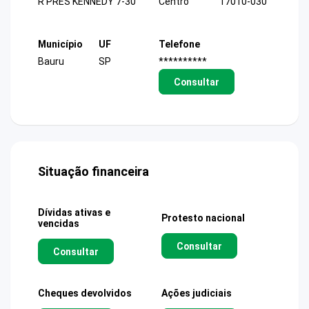
R PRES KENNEDY 7-30
Centro
17010-030
Município
UF
Telefone
Bauru
SP
**********
Consultar
Situação financeira
Dívidas ativas e
Protesto nacional
vencidas
Consultar
Consultar
Cheques devolvidos
Ações judiciais