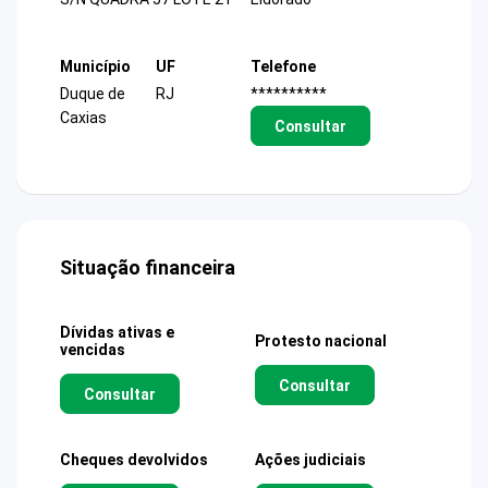
Município
UF
Telefone
Duque de
RJ
**********
Caxias
Consultar
Situação financeira
Dívidas ativas e
Protesto nacional
vencidas
Consultar
Consultar
Cheques devolvidos
Ações judiciais