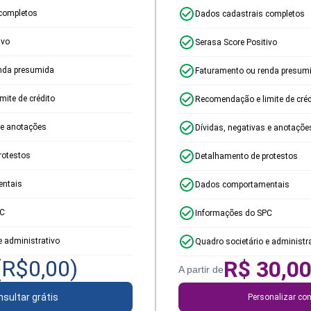
completos
Dados cadastrais completos
ivo
Serasa Score Positivo
nda presumida
Faturamento ou renda presum
ite de crédito
Recomendação e limite de créd
 e anotações
Dívidas, negativas e anotaçõe
rotestos
Detalhamento de protestos
ntais
Dados comportamentais
PC
Informações do SPC
e administrativo
Quadro societário e administr
(R$
0,00
)
R$
30,0
A partir de
sultar grátis
Personalizar con