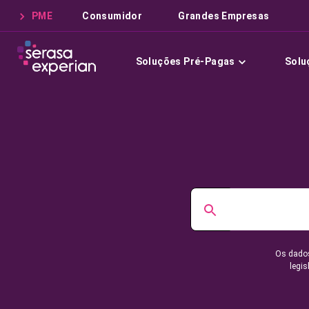
PME
Consumidor
Grandes Empresas
Soluções Pré-Pagas
Solu
Os dados
legis