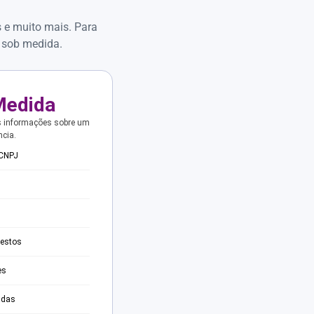
s e muito mais. Para
 sob medida.
Medida
s informações sobre um
ncia.
 CNPJ
testos
es
adas