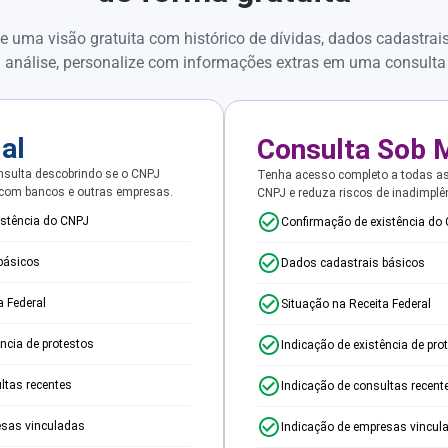
e uma visão gratuita com histórico de dívidas, dados cadastrai
 análise, personalize com informações extras em uma consulta
ial
Consulta Sob 
sulta descobrindo se o CNPJ
Tenha acesso completo a todas a
 com bancos e outras empresas.
CNPJ e reduza riscos de inadimplê
istência do CNPJ
Confirmação de existência do
básicos
Dados cadastrais básicos
a Federal
Situação na Receita Federal
ência de protestos
Indicação de existência de pro
ltas recentes
Indicação de consultas recent
esas vinculadas
Indicação de empresas vincul