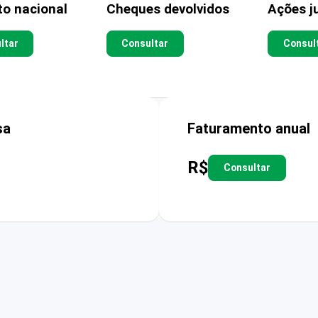
to nacional
Cheques devolvidos
Ações ju
ltar
Consultar
Consul
sa
Faturamento anual
R$
Consultar