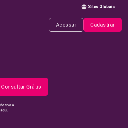
Sites Globais
Acessar
Cadastrar
Consultar Grátis
observa a
 aqui.