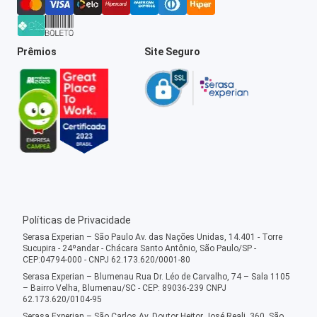
Prêmios
Site Seguro
Políticas de Privacidade
Serasa Experian – São Paulo Av. das Nações Unidas, 14.401 - Torre
Sucupira - 24ºandar - Chácara Santo Antônio, São Paulo/SP -
CEP:04794-000 - CNPJ 62.173.620/0001-80
Serasa Experian – Blumenau Rua Dr. Léo de Carvalho, 74 – Sala 1105
– Bairro Velha, Blumenau/SC - CEP: 89036-239 CNPJ
62.173.620/0104-95
Serasa Experian – São Carlos Av. Doutor Heitor José Reali, 360, São