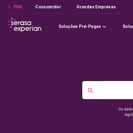
PME
Consumidor
Grandes Empresas
Soluções Pré-Pagas
Solu
Os dados
legis