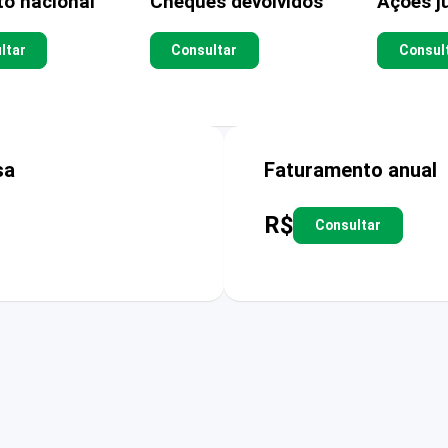
to nacional
Cheques devolvidos
Ações ju
ltar
Consultar
Consul
sa
Faturamento anual
R$
Consultar