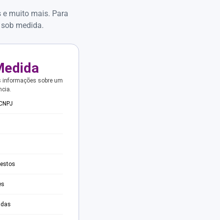
s e muito mais. Para
 sob medida.
Medida
s informações sobre um
ncia.
 CNPJ
testos
es
adas