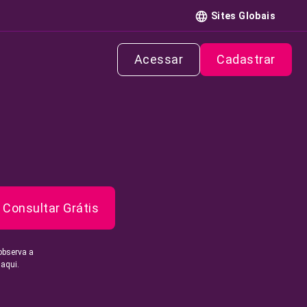
Sites Globais
Acessar
Cadastrar
Consultar Grátis
observa a
 aqui.