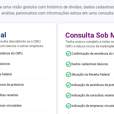
e uma visão gratuita com histórico de dívidas, dados cadastrai
 análise, personalize com informações extras em uma consulta
ial
Consulta Sob 
sulta descobrindo se o CNPJ
Tenha acesso completo a todas a
 com bancos e outras empresas.
CNPJ e reduza riscos de inadimplê
istência do CNPJ
Confirmação de existência do
básicos
Dados cadastrais básicos
a Federal
Situação na Receita Federal
ência de protestos
Indicação de existência de pro
ltas recentes
Indicação de consultas recent
esas vinculadas
Indicação de empresas vincul