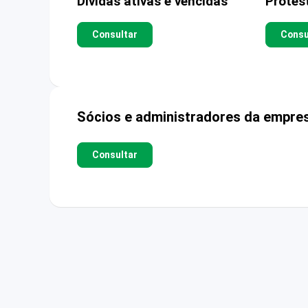
Dívidas ativas e vencidas
Protes
Consultar
Consu
Sócios e administradores da empre
Consultar