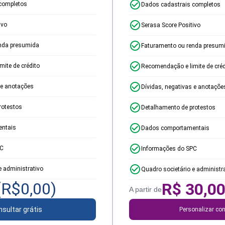
completos
Dados cadastrais completos
ivo
Serasa Score Positivo
nda presumida
Faturamento ou renda presum
ite de crédito
Recomendação e limite de créd
 e anotações
Dívidas, negativas e anotaçõe
rotestos
Detalhamento de protestos
ntais
Dados comportamentais
PC
Informações do SPC
e administrativo
Quadro societário e administr
(R$
0,00
)
R$
30,0
A partir de
sultar grátis
Personalizar con