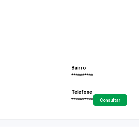
Bairro
**********
Telefone
**********
Consultar