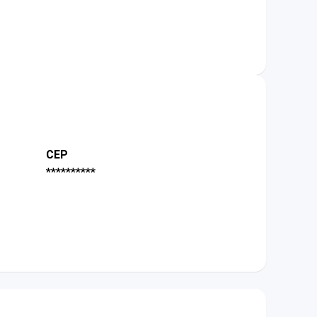
CEP
**********