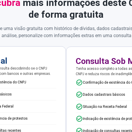
ubra
mais informações deste
de forma gratuita
e uma visão gratuita com histórico de dívidas, dados cadastrai
 análise, personalize com informações extras em uma consulta
ial
Consulta Sob 
sulta descobrindo se o CNPJ
Tenha acesso completo a todas a
 com bancos e outras empresas.
CNPJ e reduza riscos de inadimplê
istência do CNPJ
Confirmação de existência do
básicos
Dados cadastrais básicos
a Federal
Situação na Receita Federal
ência de protestos
Indicação de existência de pro
ltas recentes
Indicação de consultas recent