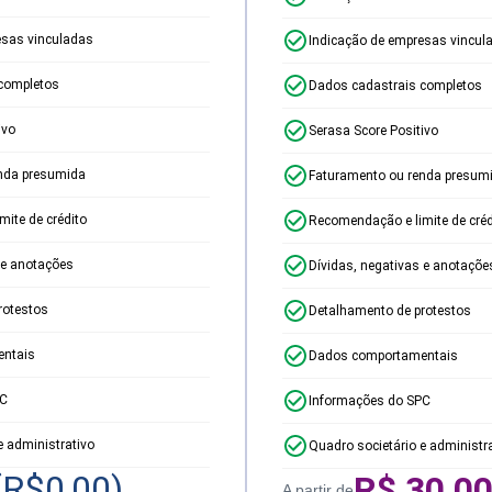
esas vinculadas
Indicação de empresas vincul
completos
Dados cadastrais completos
ivo
Serasa Score Positivo
nda presumida
Faturamento ou renda presum
ite de crédito
Recomendação e limite de créd
 e anotações
Dívidas, negativas e anotaçõe
rotestos
Detalhamento de protestos
ntais
Dados comportamentais
PC
Informações do SPC
e administrativo
Quadro societário e administr
(R$
0,00
)
R$
30,0
A partir de