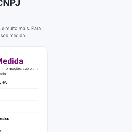
 CNPJ
s e muito mais. Para
 sob medida.
Medida
s informações sobre um
ncia.
 CNPJ
testos
es