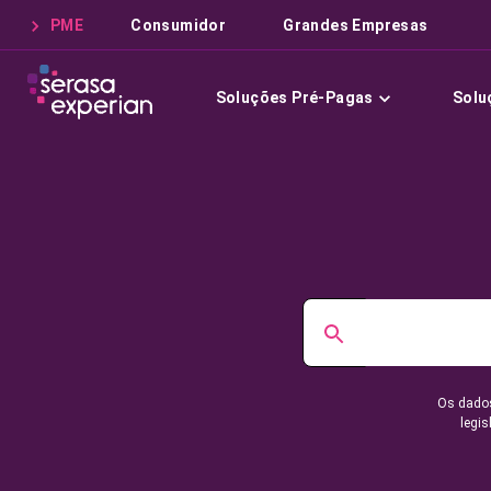
PME
Consumidor
Grandes Empresas
Soluções Pré-Pagas
Solu
Os dados
legis