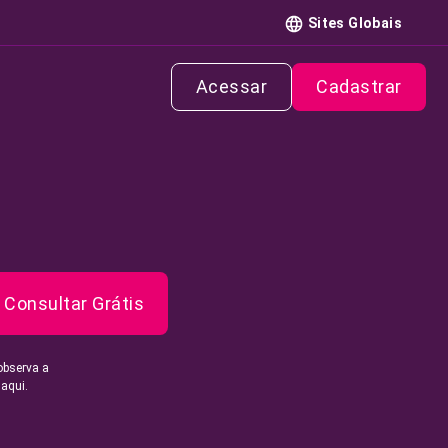
Sites Globais
Acessar
Cadastrar
Consultar Grátis
observa a
 aqui.