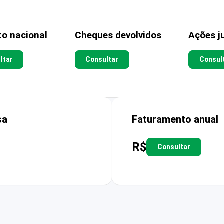
to nacional
Cheques devolvidos
Ações ju
ltar
Consultar
Consul
sa
Faturamento anual
R$
Consultar