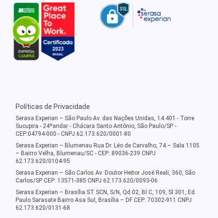
Políticas de Privacidade
Serasa Experian – São Paulo Av. das Nações Unidas, 14.401 - Torre
Sucupira - 24ºandar - Chácara Santo Antônio, São Paulo/SP -
CEP:04794-000 - CNPJ 62.173.620/0001-80
Serasa Experian – Blumenau Rua Dr. Léo de Carvalho, 74 – Sala 1105
– Bairro Velha, Blumenau/SC - CEP: 89036-239 CNPJ
62.173.620/0104-95
Serasa Experian – São Carlos Av. Doutor Heitor José Reali, 360, São
Carlos/SP CEP: 13571-385 CNPJ 62.173.620/0093-06
Serasa Experian – Brasília ST SCN, S/N, Qd 02, Bl C, 109, Sl 301, Ed.
Paulo Sarasate Bairro Asa Sul, Brasília – DF CEP: 70302-911 CNPJ
62.173.620/0131-68