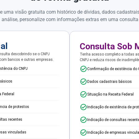
e uma visão gratuita com histórico de dívidas, dados cadastrai
 análise, personalize com informações extras em uma consulta
ial
Consulta Sob 
sulta descobrindo se o CNPJ
Tenha acesso completo a todas a
 com bancos e outras empresas.
CNPJ e reduza riscos de inadimplê
istência do CNPJ
Confirmação de existência do
básicos
Dados cadastrais básicos
a Federal
Situação na Receita Federal
ência de protestos
Indicação de existência de pro
ltas recentes
Indicação de consultas recent
esas vinculadas
Indicação de empresas vincul