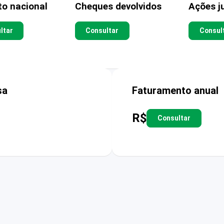
to nacional
Cheques devolvidos
Ações ju
ltar
Consultar
Consul
sa
Faturamento anual
R$
Consultar