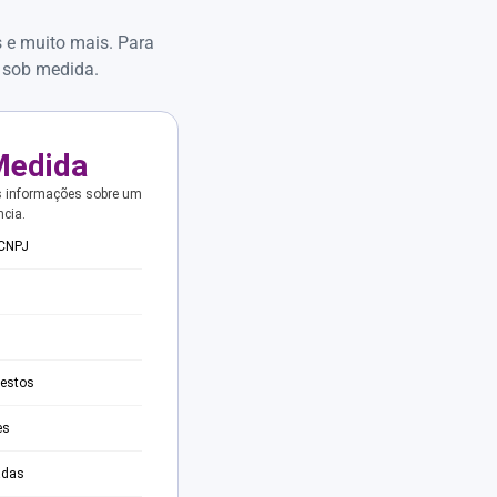
s e muito mais. Para
 sob medida.
Medida
s informações sobre um
ncia.
 CNPJ
testos
es
adas