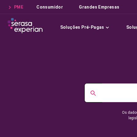
PME
Consumidor
Grandes Empresas
Soluções Pré-Pagas
Solu
Os dados
legis