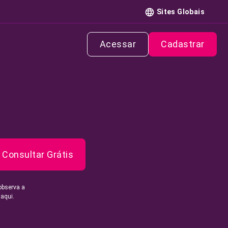
Sites Globais
Acessar
Cadastrar
Consultar Grátis
observa a
 aqui.