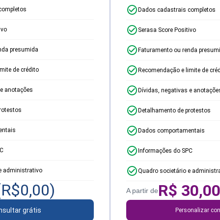
completos
Dados cadastrais completos
ivo
Serasa Score Positivo
nda presumida
Faturamento ou renda presum
ite de crédito
Recomendação e limite de créd
 e anotações
Dívidas, negativas e anotaçõe
rotestos
Detalhamento de protestos
ntais
Dados comportamentais
PC
Informações do SPC
e administrativo
Quadro societário e administr
(R$
0,00
)
R$
30,0
A partir de
sultar grátis
Personalizar con