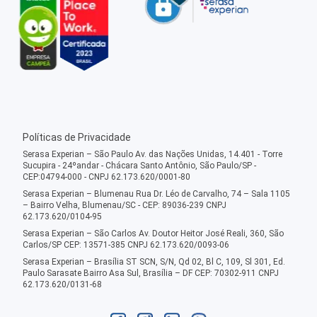
Políticas de Privacidade
Serasa Experian – São Paulo Av. das Nações Unidas, 14.401 - Torre
Sucupira - 24ºandar - Chácara Santo Antônio, São Paulo/SP -
CEP:04794-000 - CNPJ 62.173.620/0001-80
Serasa Experian – Blumenau Rua Dr. Léo de Carvalho, 74 – Sala 1105
– Bairro Velha, Blumenau/SC - CEP: 89036-239 CNPJ
62.173.620/0104-95
Serasa Experian – São Carlos Av. Doutor Heitor José Reali, 360, São
Carlos/SP CEP: 13571-385 CNPJ 62.173.620/0093-06
Serasa Experian – Brasília ST SCN, S/N, Qd 02, Bl C, 109, Sl 301, Ed.
Paulo Sarasate Bairro Asa Sul, Brasília – DF CEP: 70302-911 CNPJ
62.173.620/0131-68