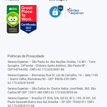
Políticas de Privacidade
Serasa Experian – São Paulo Av. das Nações Unidas, 14.401 - Torre
Sucupira - 24ºandar - Chácara Santo Antônio, São Paulo/SP -
CEP:04794-000 - CNPJ 62.173.620/0001-80
Serasa Experian – Blumenau Rua Dr. Léo de Carvalho, 74 – Sala 1105
– Bairro Velha, Blumenau/SC - CEP: 89036-239 CNPJ
62.173.620/0104-95
Serasa Experian – São Carlos Av. Doutor Heitor José Reali, 360, São
Carlos/SP CEP: 13571-385 CNPJ 62.173.620/0093-06
Serasa Experian – Brasília ST SCN, S/N, Qd 02, Bl C, 109, Sl 301, Ed.
Paulo Sarasate Bairro Asa Sul, Brasília – DF CEP: 70302-911 CNPJ
62.173.620/0131-68