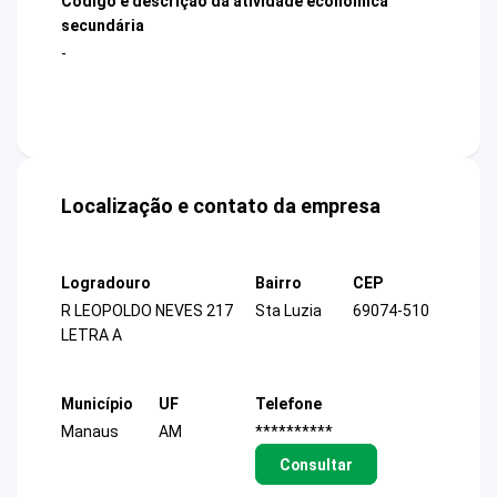
Código e descrição da atividade econômica
secundária
-
Localização e contato da empresa
Logradouro
Bairro
CEP
R LEOPOLDO NEVES 217
Sta Luzia
69074-510
LETRA A
Município
UF
Telefone
Manaus
AM
**********
Consultar