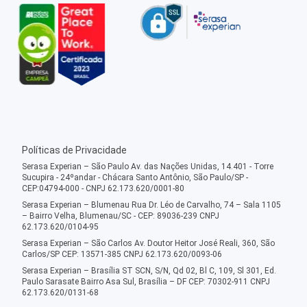
Políticas de Privacidade
Serasa Experian – São Paulo Av. das Nações Unidas, 14.401 - Torre
Sucupira - 24ºandar - Chácara Santo Antônio, São Paulo/SP -
CEP:04794-000 - CNPJ 62.173.620/0001-80
Serasa Experian – Blumenau Rua Dr. Léo de Carvalho, 74 – Sala 1105
– Bairro Velha, Blumenau/SC - CEP: 89036-239 CNPJ
62.173.620/0104-95
Serasa Experian – São Carlos Av. Doutor Heitor José Reali, 360, São
Carlos/SP CEP: 13571-385 CNPJ 62.173.620/0093-06
Serasa Experian – Brasília ST SCN, S/N, Qd 02, Bl C, 109, Sl 301, Ed.
Paulo Sarasate Bairro Asa Sul, Brasília – DF CEP: 70302-911 CNPJ
62.173.620/0131-68