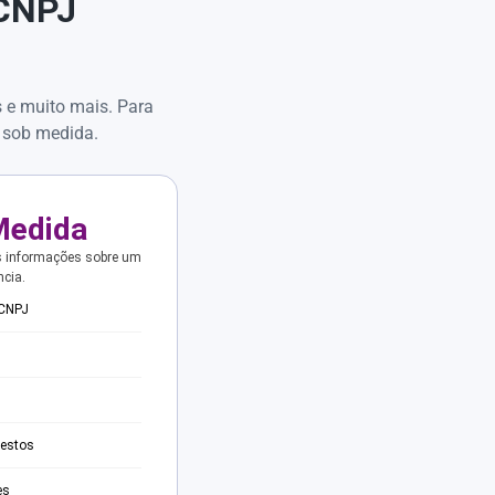
 CNPJ
s e muito mais. Para
 sob medida.
Medida
s informações sobre um
ncia.
 CNPJ
testos
es