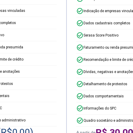
esas vinculadas
Indicação de empresas vincul
completos
Dados cadastrais completos
ivo
Serasa Score Positivo
nda presumida
Faturamento ou renda presum
ite de crédito
Recomendação e limite de créd
 e anotações
Dívidas, negativas e anotaçõe
rotestos
Detalhamento de protestos
ntais
Dados comportamentais
PC
Informações do SPC
e administrativo
Quadro societário e administr
(R$
0,00
)
R$
30,0
A partir de