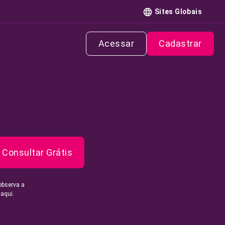
Sites Globais
Acessar
Cadastrar
Consultar Grátis
observa a
 aqui.