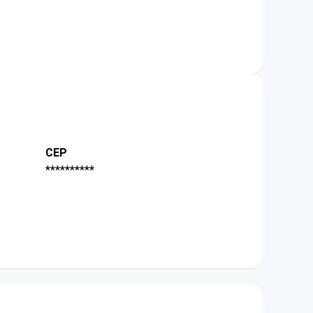
CEP
**********