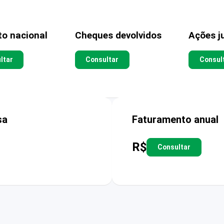
to nacional
Cheques devolvidos
Ações ju
ltar
Consultar
Consul
sa
Faturamento anual
R$
Consultar