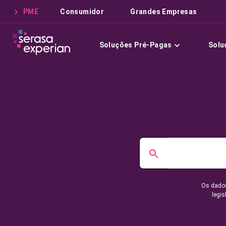
PME
Consumidor
Grandes Empresas
Soluções Pré-Pagas
Solu
Os dados
legis