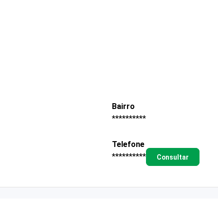
Bairro
**********
Telefone
**********
Consultar