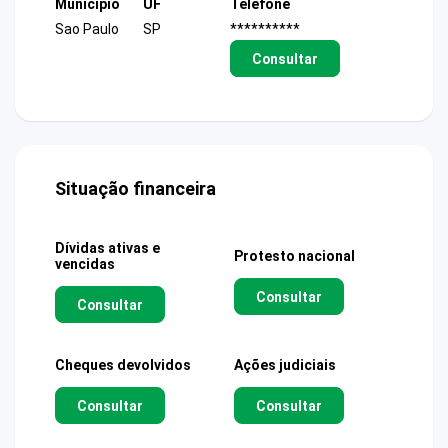
Município
UF
Telefone
Sao Paulo
SP
**********
Consultar
Situação financeira
Dívidas ativas e
Protesto nacional
vencidas
Consultar
Consultar
Cheques devolvidos
Ações judiciais
Consultar
Consultar