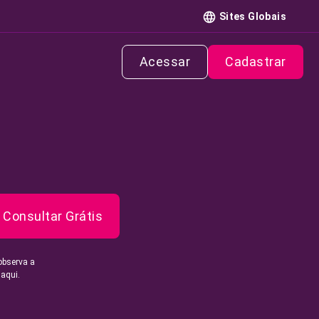
Sites Globais
Acessar
Cadastrar
Consultar Grátis
observa a
 aqui.