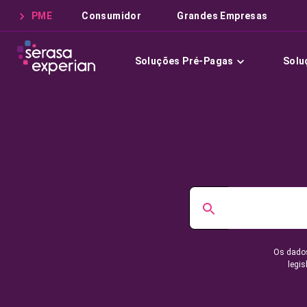
PME
Consumidor
Grandes Empresas
Soluções Pré-Pagas
Solu
Os dados
legis