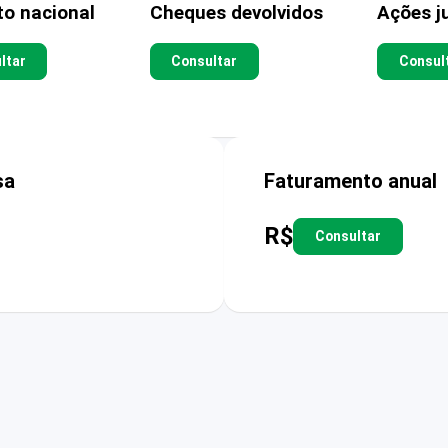
to nacional
Cheques devolvidos
Ações ju
ltar
Consultar
Consul
sa
Faturamento anual
R$
Consultar