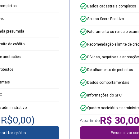
completos
Dados cadastrais completos
ivo
Serasa Score Positivo
nda presumida
Faturamento ou renda presum
ite de crédito
Recomendação e limite de créd
 e anotações
Dívidas, negativas e anotaçõe
rotestos
Detalhamento de protestos
ntais
Dados comportamentais
PC
Informações do SPC
e administrativo
Quadro societário e administr
(R$
0,00
)
R$
30,0
A partir de
sultar grátis
Personalizar con