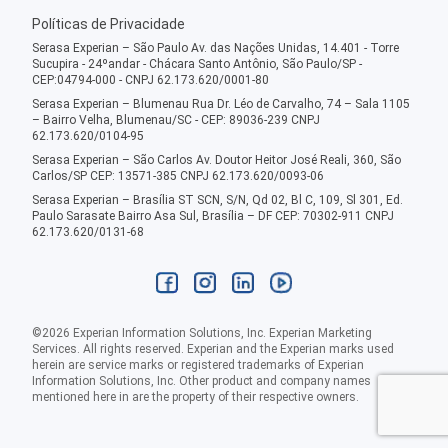
Políticas de Privacidade
Serasa Experian – São Paulo Av. das Nações Unidas, 14.401 - Torre
Sucupira - 24ºandar - Chácara Santo Antônio, São Paulo/SP -
CEP:04794-000 - CNPJ 62.173.620/0001-80
Serasa Experian – Blumenau Rua Dr. Léo de Carvalho, 74 – Sala 1105
– Bairro Velha, Blumenau/SC - CEP: 89036-239 CNPJ
62.173.620/0104-95
Serasa Experian – São Carlos Av. Doutor Heitor José Reali, 360, São
Carlos/SP CEP: 13571-385 CNPJ 62.173.620/0093-06
Serasa Experian – Brasília ST SCN, S/N, Qd 02, Bl C, 109, Sl 301, Ed.
Paulo Sarasate Bairro Asa Sul, Brasília – DF CEP: 70302-911 CNPJ
62.173.620/0131-68
©
2026
Experian Information Solutions, Inc. Experian Marketing
Services. All rights reserved. Experian and the Experian marks used
herein are service marks or registered trademarks of Experian
Information Solutions, Inc. Other product and company names
mentioned here in are the property of their respective owners.