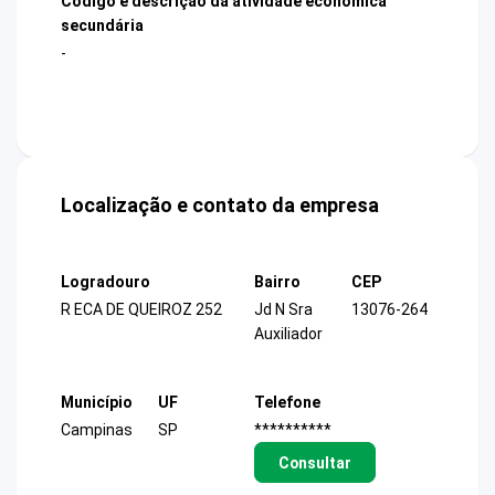
Código e descrição da atividade econômica
secundária
-
Localização e contato da empresa
Logradouro
Bairro
CEP
R ECA DE QUEIROZ 252
Jd N Sra
13076-264
Auxiliador
Município
UF
Telefone
Campinas
SP
**********
Consultar