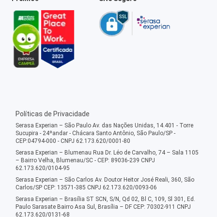
Políticas de Privacidade
Serasa Experian – São Paulo Av. das Nações Unidas, 14.401 - Torre
Sucupira - 24ºandar - Chácara Santo Antônio, São Paulo/SP -
CEP:04794-000 - CNPJ 62.173.620/0001-80
Serasa Experian – Blumenau Rua Dr. Léo de Carvalho, 74 – Sala 1105
– Bairro Velha, Blumenau/SC - CEP: 89036-239 CNPJ
62.173.620/0104-95
Serasa Experian – São Carlos Av. Doutor Heitor José Reali, 360, São
Carlos/SP CEP: 13571-385 CNPJ 62.173.620/0093-06
Serasa Experian – Brasília ST SCN, S/N, Qd 02, Bl C, 109, Sl 301, Ed.
Paulo Sarasate Bairro Asa Sul, Brasília – DF CEP: 70302-911 CNPJ
62.173.620/0131-68