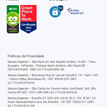
Políticas de Privacidade
Serasa Experian – São Paulo Av. das Nações Unidas, 14.401 - Torre
Sucupira - 24ºandar - Chácara Santo Antônio, São Paulo/SP -
CEP:04794-000 - CNPJ 62.173.620/0001-80
Serasa Experian – Blumenau Rua Dr. Léo de Carvalho, 74 – Sala 1105
– Bairro Velha, Blumenau/SC - CEP: 89036-239 CNPJ
62.173.620/0104-95
Serasa Experian – São Carlos Av. Doutor Heitor José Reali, 360, São
Carlos/SP CEP: 13571-385 CNPJ 62.173.620/0093-06
Serasa Experian – Brasília ST SCN, S/N, Qd 02, Bl C, 109, Sl 301, Ed.
Paulo Sarasate Bairro Asa Sul, Brasília – DF CEP: 70302-911 CNPJ
62.173.620/0131-68