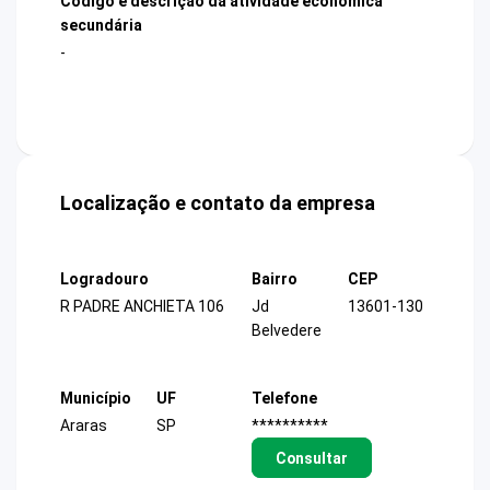
Código e descrição da atividade econômica
secundária
-
Localização e contato da empresa
Logradouro
Bairro
CEP
R PADRE ANCHIETA 106
Jd
13601-130
Belvedere
Município
UF
Telefone
Araras
SP
**********
Consultar