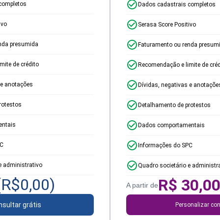
completos
Dados cadastrais completos
ivo
Serasa Score Positivo
nda presumida
Faturamento ou renda presum
ite de crédito
Recomendação e limite de créd
 e anotações
Dívidas, negativas e anotaçõe
rotestos
Detalhamento de protestos
ntais
Dados comportamentais
PC
Informações do SPC
e administrativo
Quadro societário e administr
(R$
0,00
)
R$
30,0
A partir de
sultar grátis
Personalizar con