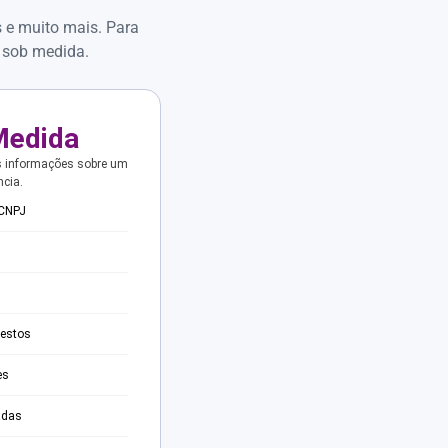
s e muito mais. Para
 sob medida.
Medida
s informações sobre um
ncia.
 CNPJ
testos
es
adas