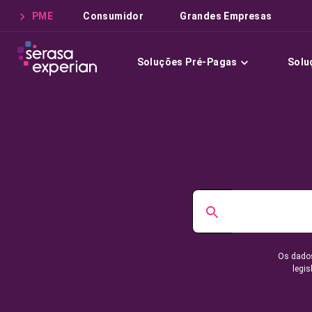
PME
Consumidor
Grandes Empresas
Soluções Pré-Pagas
Solu
Os dados
legis