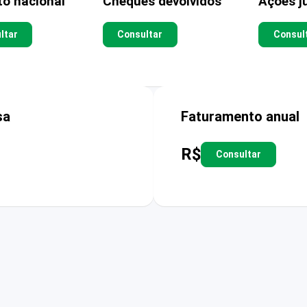
to nacional
Cheques devolvidos
Ações ju
ltar
Consultar
Consul
sa
Faturamento anual
R$
Consultar