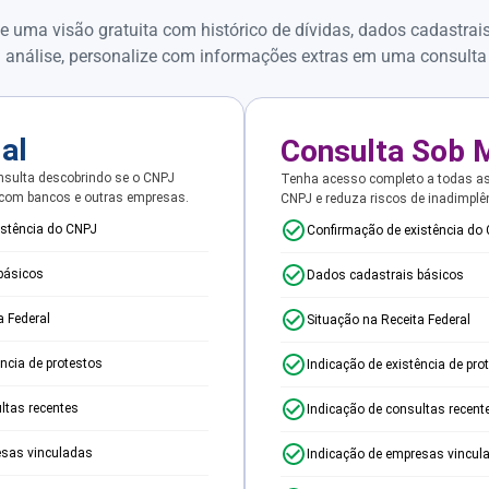
e uma visão gratuita com histórico de dívidas, dados cadastrai
 análise, personalize com informações extras em uma consulta
ial
Consulta Sob 
sulta descobrindo se o CNPJ
Tenha acesso completo a todas a
 com bancos e outras empresas.
CNPJ e reduza riscos de inadimplê
istência do CNPJ
Confirmação de existência do
básicos
Dados cadastrais básicos
a Federal
Situação na Receita Federal
ência de protestos
Indicação de existência de pro
ltas recentes
Indicação de consultas recent
esas vinculadas
Indicação de empresas vincul