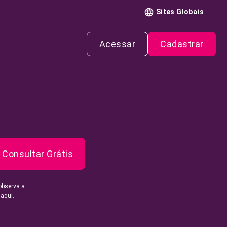
Sites Globais
Acessar
Cadastrar
Consultar Grátis
observa a
 aqui.