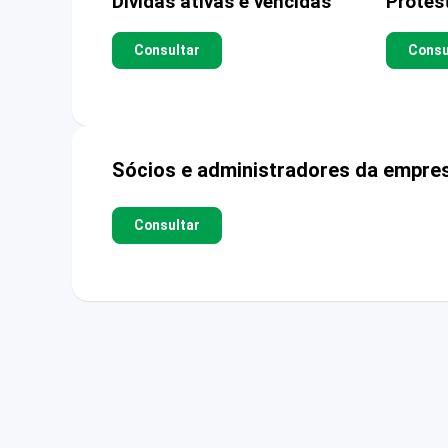
Dívidas ativas e vencidas
Protes
Consultar
Consu
Sócios e administradores da empre
Consultar