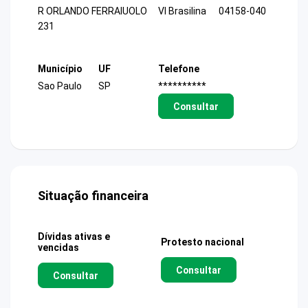
R ORLANDO FERRAIUOLO
Vl Brasilina
04158-040
231
Município
UF
Telefone
Sao Paulo
SP
**********
Consultar
Situação financeira
Dívidas ativas e
Protesto nacional
vencidas
Consultar
Consultar