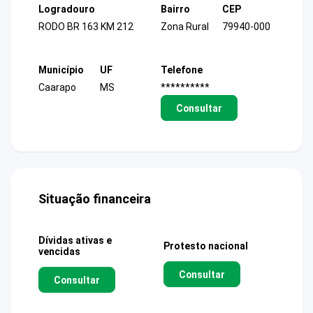
Logradouro
Bairro
CEP
RODO BR 163 KM 212
Zona Rural
79940-000
Município
UF
Telefone
Caarapo
MS
**********
Consultar
Situação financeira
Dívidas ativas e
Protesto nacional
vencidas
Consultar
Consultar