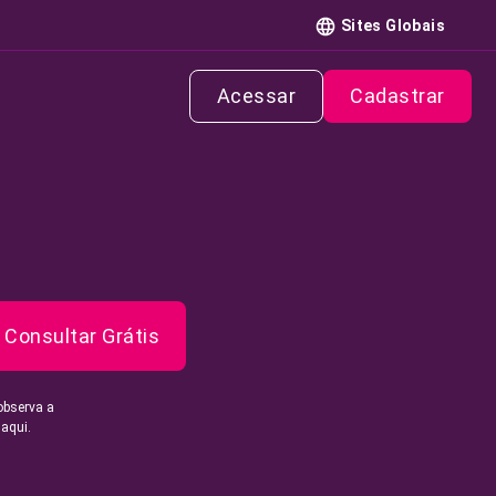
Sites Globais
Acessar
Cadastrar
Consultar Grátis
observa a
 aqui.