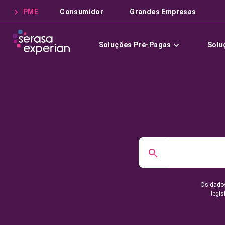
PME
Consumidor
Grandes Empresas
Soluções Pré-Pagas
Solu
Os dados
legis