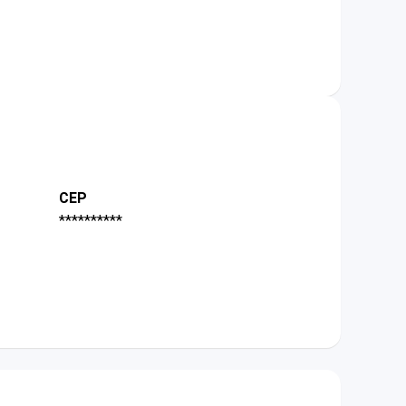
CEP
**********