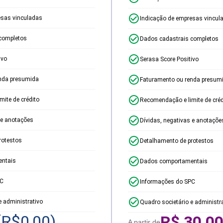
esas vinculadas
Indicação de empresas vincul
completos
Dados cadastrais completos
ivo
Serasa Score Positivo
nda presumida
Faturamento ou renda presum
ite de crédito
Recomendação e limite de créd
 e anotações
Dívidas, negativas e anotaçõe
rotestos
Detalhamento de protestos
ntais
Dados comportamentais
PC
Informações do SPC
e administrativo
Quadro societário e administr
(R$
0,00
)
R$
30,0
A partir de