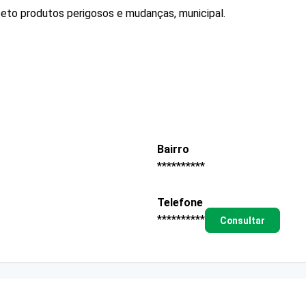
ceto produtos perigosos e mudanças, municipal.
Bairro
**********
Telefone
**********
Consultar