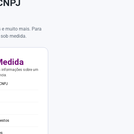
 CNPJ
s e muito mais. Para
 sob medida.
Medida
s informações sobre um
ncia.
 CNPJ
testos
es