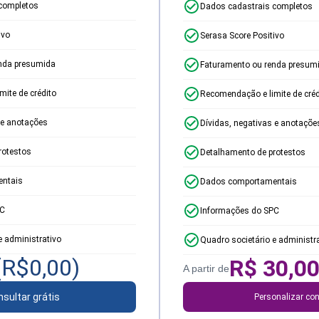
completos
Dados cadastrais completos
ivo
Serasa Score Positivo
nda presumida
Faturamento ou renda presum
ite de crédito
Recomendação e limite de créd
 e anotações
Dívidas, negativas e anotaçõe
rotestos
Detalhamento de protestos
ntais
Dados comportamentais
PC
Informações do SPC
e administrativo
Quadro societário e administr
(R$
0,00
)
R$
30,0
A partir de
sultar grátis
Personalizar con