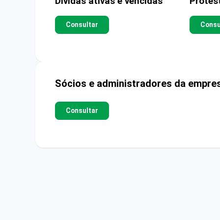
Dívidas ativas e vencidas
Protes
Consultar
Consu
Sócios e administradores da empre
Consultar