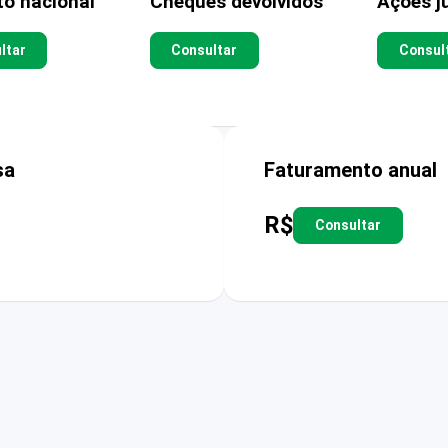
to nacional
Cheques devolvidos
Ações ju
ltar
Consultar
Consul
sa
Faturamento anual
R$
Consultar