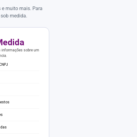
s e muito mais. Para
 sob medida.
Medida
s informações sobre um
ncia.
 CNPJ
testos
es
adas