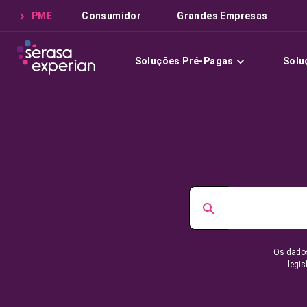
PME
Consumidor
Grandes Empresas
Soluções Pré-Pagas
Solu
Os dados
legis