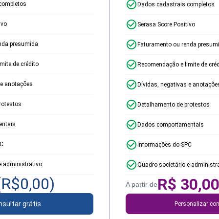
completos
Dados cadastrais completos
ivo
Serasa Score Positivo
nda presumida
Faturamento ou renda presum
ite de crédito
Recomendação e limite de créd
 e anotações
Dívidas, negativas e anotaçõe
rotestos
Detalhamento de protestos
ntais
Dados comportamentais
PC
Informações do SPC
e administrativo
Quadro societário e administr
(R$
0,00
)
R$
30,0
A partir de
sultar grátis
Personalizar con