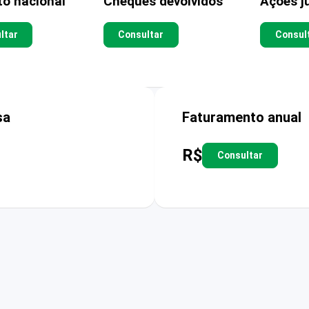
to nacional
Cheques devolvidos
Ações ju
ltar
Consultar
Consul
sa
Faturamento anual
R$
Consultar