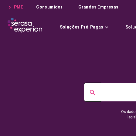
PME
Consumidor
Grandes Empresas
Soluções Pré-Pagas
Solu
Os dados
legis