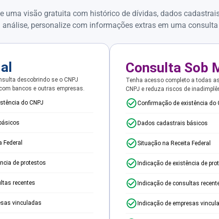
e uma visão gratuita com histórico de dívidas, dados cadastrai
 análise, personalize com informações extras em uma consulta
ial
Consulta Sob 
sulta descobrindo se o CNPJ
Tenha acesso completo a todas a
 com bancos e outras empresas.
CNPJ e reduza riscos de inadimplê
istência do CNPJ
Confirmação de existência do
básicos
Dados cadastrais básicos
a Federal
Situação na Receita Federal
ência de protestos
Indicação de existência de pro
ltas recentes
Indicação de consultas recent
esas vinculadas
Indicação de empresas vincul