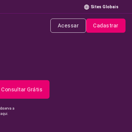
Sites Globais
Acessar
Cadastrar
Consultar Grátis
observa a
 aqui.