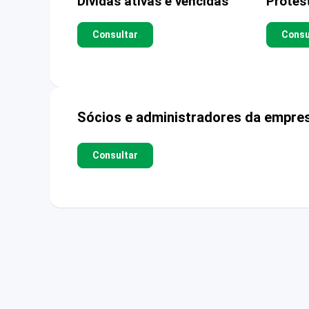
Dívidas ativas e vencidas
Protes
Consultar
Consu
Sócios e administradores da empre
Consultar