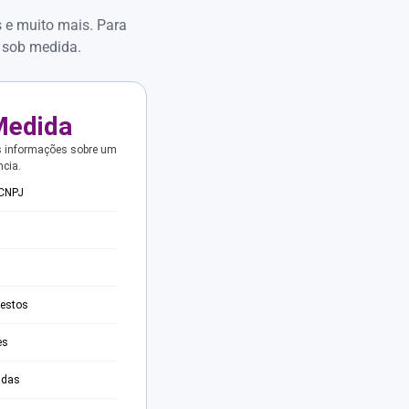
s e muito mais. Para
 sob medida.
Medida
s informações sobre um
ncia.
 CNPJ
testos
es
adas