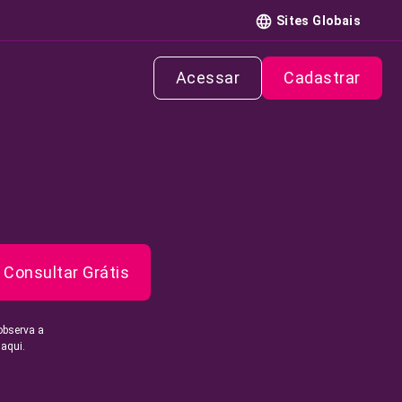
Sites Globais
Acessar
Cadastrar
Consultar Grátis
observa a
 aqui.