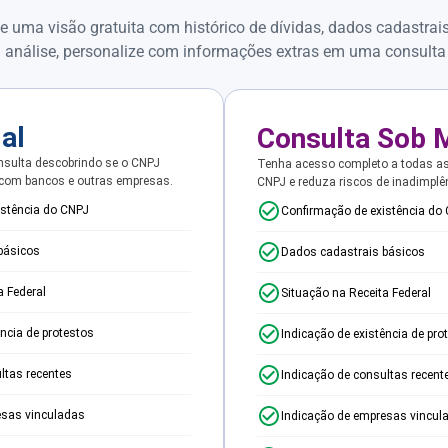
e uma visão gratuita com histórico de dívidas, dados cadastrai
 análise, personalize com informações extras em uma consulta
ial
Consulta Sob 
sulta descobrindo se o CNPJ
Tenha acesso completo a todas a
 com bancos e outras empresas.
CNPJ e reduza riscos de inadimplê
istência do CNPJ
Confirmação de existência do
básicos
Dados cadastrais básicos
a Federal
Situação na Receita Federal
ência de protestos
Indicação de existência de pro
ltas recentes
Indicação de consultas recent
esas vinculadas
Indicação de empresas vincul