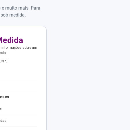
s e muito mais. Para
 sob medida.
Medida
s informações sobre um
ncia.
 CNPJ
testos
es
adas