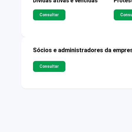
Dívidas ativas e vencidas
Protes
Consultar
Consu
Sócios e administradores da empre
Consultar