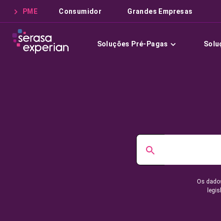
PME
Consumidor
Grandes Empresas
Soluções Pré-Pagas
Solu
Os dados
legis