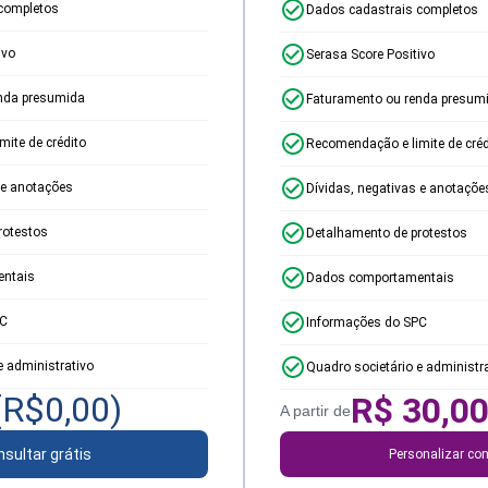
completos
Dados cadastrais completos
ivo
Serasa Score Positivo
nda presumida
Faturamento ou renda presum
ite de crédito
Recomendação e limite de créd
 e anotações
Dívidas, negativas e anotaçõe
rotestos
Detalhamento de protestos
ntais
Dados comportamentais
PC
Informações do SPC
e administrativo
Quadro societário e administr
(R$
0,00
)
R$
30,0
A partir de
sultar grátis
Personalizar con