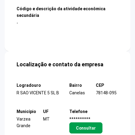
Código e descrição da atividade econômica
secundária
-
Localização e contato da empresa
Logradouro
Bairro
CEP
R SAO VICENTE 5 SL B
Canelas
78148-095
Município
UF
Telefone
Varzea
MT
**********
Grande
Consultar