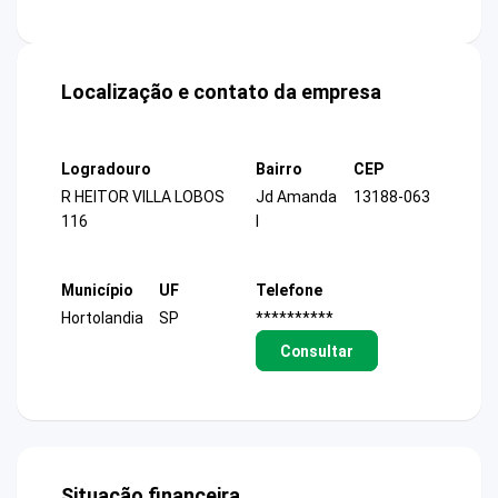
Localização e contato da empresa
Logradouro
Bairro
CEP
R HEITOR VILLA LOBOS
Jd Amanda
13188-063
116
I
Município
UF
Telefone
Hortolandia
SP
**********
Consultar
Situação financeira