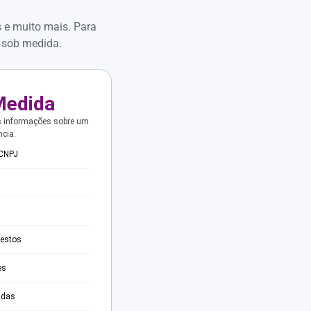
s e muito mais. Para
 sob medida.
Medida
s informações sobre um
ncia.
 CNPJ
testos
es
adas