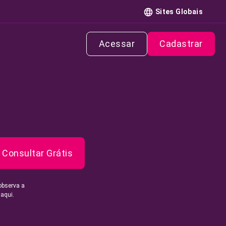
Sites Globais
Acessar
Cadastrar
Consultar Grátis
observa a
 aqui.