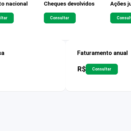
to nacional
Cheques devolvidos
Ações ju
ltar
Consultar
Consul
sa
Faturamento anual
R$
Consultar