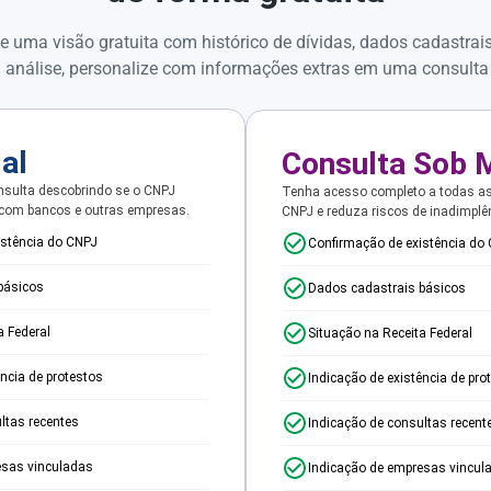
e uma visão gratuita com histórico de dívidas, dados cadastrai
 análise, personalize com informações extras em uma consulta
ial
Consulta Sob 
sulta descobrindo se o CNPJ
Tenha acesso completo a todas a
 com bancos e outras empresas.
CNPJ e reduza riscos de inadimplê
istência do CNPJ
Confirmação de existência do
básicos
Dados cadastrais básicos
a Federal
Situação na Receita Federal
ência de protestos
Indicação de existência de pro
ltas recentes
Indicação de consultas recent
esas vinculadas
Indicação de empresas vincul