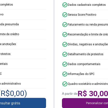
completos
Dados cadastrais completos
ivo
Serasa Score Positivo
nda presumida
Faturamento ou renda presum
ite de crédito
Recomendação e limite de créd
 e anotações
Dívidas, negativas e anotaçõe
rotestos
Detalhamento de protestos
ntais
Dados comportamentais
PC
Informações do SPC
e administrativo
Quadro societário e administr
(R$
0,00
)
R$
30,0
A partir de
sultar grátis
Personalizar con