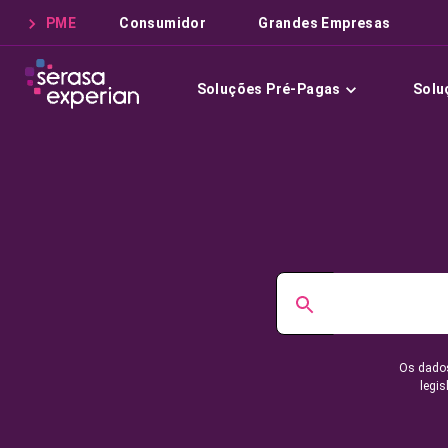
PME
Consumidor
Grandes Empresas
Soluções Pré-Pagas
Solu
Os dados
legis