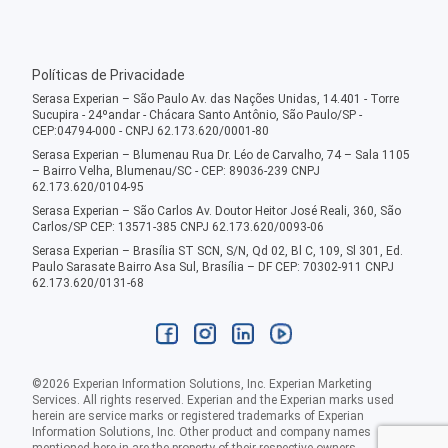
Políticas de Privacidade
Serasa Experian – São Paulo Av. das Nações Unidas, 14.401 - Torre
Sucupira - 24ºandar - Chácara Santo Antônio, São Paulo/SP -
CEP:04794-000 - CNPJ 62.173.620/0001-80
Serasa Experian – Blumenau Rua Dr. Léo de Carvalho, 74 – Sala 1105
– Bairro Velha, Blumenau/SC - CEP: 89036-239 CNPJ
62.173.620/0104-95
Serasa Experian – São Carlos Av. Doutor Heitor José Reali, 360, São
Carlos/SP CEP: 13571-385 CNPJ 62.173.620/0093-06
Serasa Experian – Brasília ST SCN, S/N, Qd 02, Bl C, 109, Sl 301, Ed.
Paulo Sarasate Bairro Asa Sul, Brasília – DF CEP: 70302-911 CNPJ
62.173.620/0131-68
©
2026
Experian Information Solutions, Inc. Experian Marketing
Services. All rights reserved. Experian and the Experian marks used
herein are service marks or registered trademarks of Experian
Information Solutions, Inc. Other product and company names
mentioned here in are the property of their respective owners.