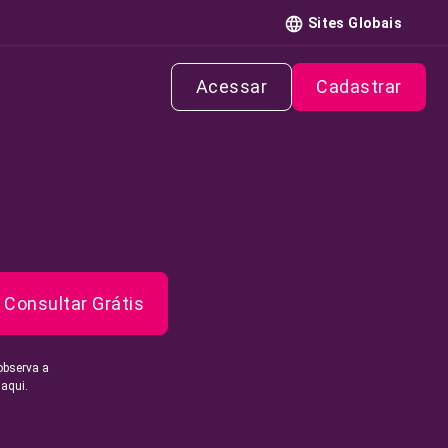
Sites Globais
Acessar
Cadastrar
Consultar Grátis
observa a
 aqui.