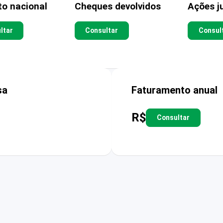
to nacional
Cheques devolvidos
Ações ju
ltar
Consultar
Consul
sa
Faturamento anual
R$
Consultar