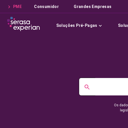
PME
Consumidor
Grandes Empresas
Soluções Pré-Pagas
Solu
Os dados
legis