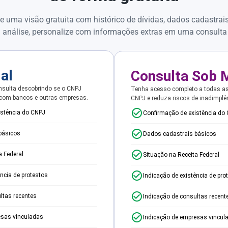
e uma visão gratuita com histórico de dívidas, dados cadastrai
 análise, personalize com informações extras em uma consulta
ial
Consulta Sob 
sulta descobrindo se o CNPJ
Tenha acesso completo a todas a
 com bancos e outras empresas.
CNPJ e reduza riscos de inadimplê
istência do CNPJ
Confirmação de existência do
básicos
Dados cadastrais básicos
a Federal
Situação na Receita Federal
ência de protestos
Indicação de existência de pro
ltas recentes
Indicação de consultas recent
esas vinculadas
Indicação de empresas vincul