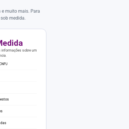
s e muito mais. Para
 sob medida.
Medida
s informações sobre um
ncia.
 CNPJ
testos
es
adas