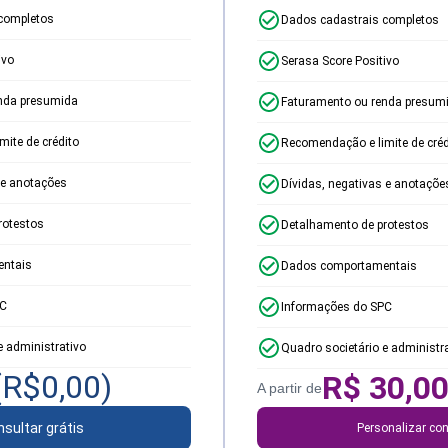
completos
Dados cadastrais completos
ivo
Serasa Score Positivo
nda presumida
Faturamento ou renda presum
ite de crédito
Recomendação e limite de créd
 e anotações
Dívidas, negativas e anotaçõe
rotestos
Detalhamento de protestos
ntais
Dados comportamentais
PC
Informações do SPC
e administrativo
Quadro societário e administr
(R$
0,00
)
R$
30,0
A partir de
sultar grátis
Personalizar con