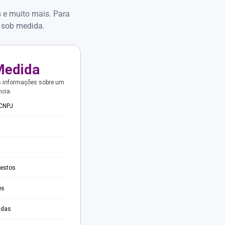
s e muito mais. Para
 sob medida.
Medida
s informações sobre um
ncia.
 CNPJ
testos
es
adas