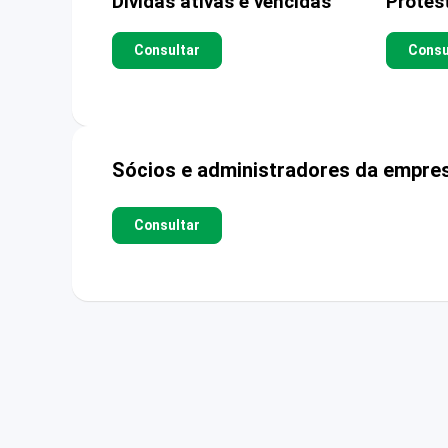
Dívidas ativas e vencidas
Protes
Consultar
Consu
Sócios e administradores da empre
Consultar