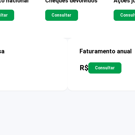
to nacional
Cheques devolvidos
Ações ju
ltar
Consultar
Consul
sa
Faturamento anual
R$
Consultar