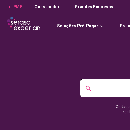
PME
Consumidor
Grandes Empresas
Soluções Pré-Pagas
Solu
Os dados
legis