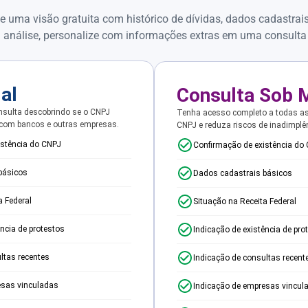
e uma visão gratuita com histórico de dívidas, dados cadastrai
 análise, personalize com informações extras em uma consulta
ial
Consulta Sob 
sulta descobrindo se o CNPJ
Tenha acesso completo a todas a
 com bancos e outras empresas.
CNPJ e reduza riscos de inadimplê
istência do CNPJ
Confirmação de existência do
básicos
Dados cadastrais básicos
a Federal
Situação na Receita Federal
ência de protestos
Indicação de existência de pro
ltas recentes
Indicação de consultas recent
esas vinculadas
Indicação de empresas vincul