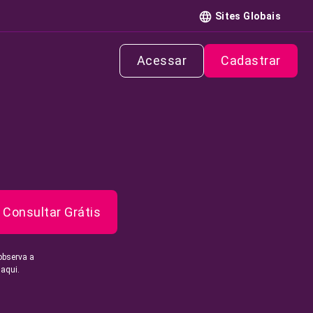
Sites Globais
Acessar
Cadastrar
Consultar Grátis
observa a
 aqui.