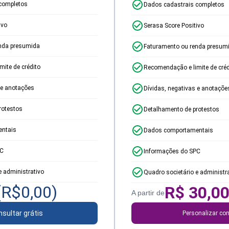
completos
Dados cadastrais completos
ivo
Serasa Score Positivo
nda presumida
Faturamento ou renda presum
ite de crédito
Recomendação e limite de créd
 e anotações
Dívidas, negativas e anotaçõe
rotestos
Detalhamento de protestos
ntais
Dados comportamentais
PC
Informações do SPC
e administrativo
Quadro societário e administr
(R$
0,00
)
R$
30,0
A partir de
sultar grátis
Personalizar con