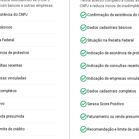
Tenha acesso completo a todas a
 com bancos e outras empresas.
CNPJ e reduza riscos de inadimplê
istência do CNPJ
Confirmação de existência do
básicos
Dados cadastrais básicos
a Federal
Situação na Receita Federal
ência de protestos
Indicação de existência de pro
ltas recentes
Indicação de consultas recent
esas vinculadas
Indicação de empresas vincul
completos
Dados cadastrais completos
ivo
Serasa Score Positivo
nda presumida
Faturamento ou renda presum
ite de crédito
Recomendação e limite de créd