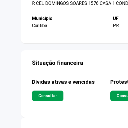
R CEL DOMINGOS SOARES 1576 CASA 1 CON
Município
UF
Curitiba
PR
Situação financeira
Dívidas ativas e vencidas
Protes
Consultar
Consu