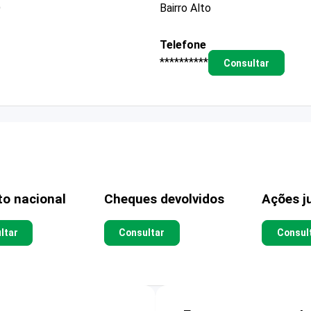
D
Bairro Alto
Telefone
**********
Consultar
to nacional
Cheques devolvidos
Ações ju
ltar
Consultar
Consul