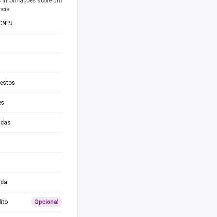
s informações sobre um
ncia.
 CNPJ
testos
es
adas
ida
ito
Opcional