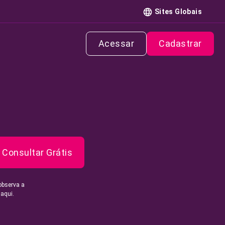
Sites Globais
Acessar
Cadastrar
Consultar Grátis
observa a
 aqui.