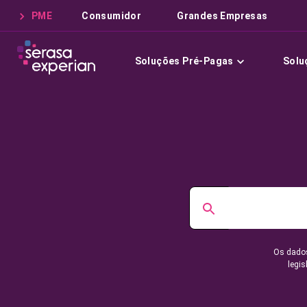
PME
Consumidor
Grandes Empresas
Soluções Pré-Pagas
Solu
Os dados
legis