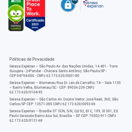
Políticas de Privacidade
Serasa Experian – São Paulo Av. das Nações Unidas, 14.401 - Torre
Sucupira - 24ºandar - Chácara Santo Antônio, São Paulo/SP -
CEP:04794-000 - CNPJ 62.173.620/0001-80
Serasa Experian – Blumenau Rua Dr. Léo de Carvalho, 74 – Sala 1105
– Bairro Velha, Blumenau/SC - CEP: 89036-239 CNPJ
62.173.620/0104-95
Serasa Experian – São Carlos Av. Doutor Heitor José Reali, 360, São
Carlos/SP CEP: 13571-385 CNPJ 62.173.620/0093-06
Serasa Experian – Brasília ST SCN, S/N, Qd 02, Bl C, 109, Sl 301, Ed.
Paulo Sarasate Bairro Asa Sul, Brasília – DF CEP: 70302-911 CNPJ
62.173.620/0131-68