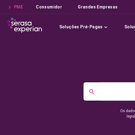
PME
Consumidor
Grandes Empresas
Soluções Pré-Pagas
Solu
Os dados
legis