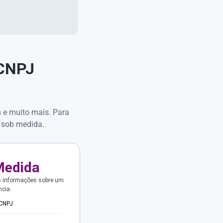
 CNPJ
s e muito mais. Para
 sob medida.
Medida
s informações sobre um
ncia.
 CNPJ