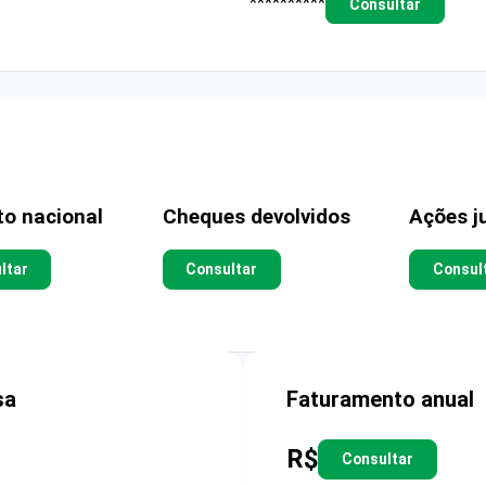
**********
Consultar
to nacional
Cheques devolvidos
Ações ju
ltar
Consultar
Consul
sa
Faturamento anual
R$
Consultar