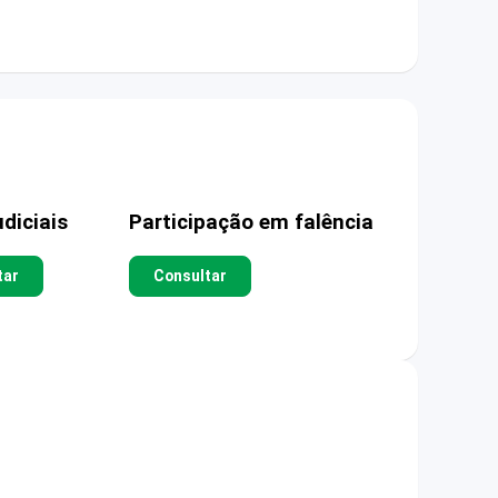
diciais
Participação em falência
tar
Consultar