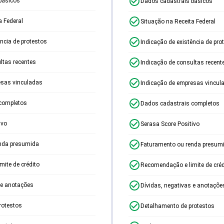
básicos
Dados cadastrais básicos
a Federal
Situação na Receita Federal
ência de protestos
Indicação de existência de pro
ltas recentes
Indicação de consultas recent
esas vinculadas
Indicação de empresas vincul
completos
Dados cadastrais completos
ivo
Serasa Score Positivo
nda presumida
Faturamento ou renda presum
ite de crédito
Recomendação e limite de créd
 e anotações
Dívidas, negativas e anotaçõe
rotestos
Detalhamento de protestos