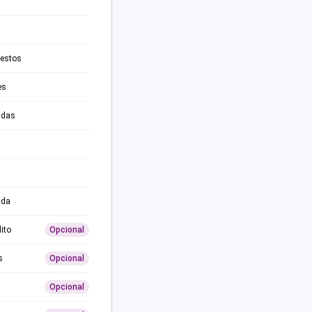
testos
es
adas
ida
ito
Opcional
s
Opcional
Opcional