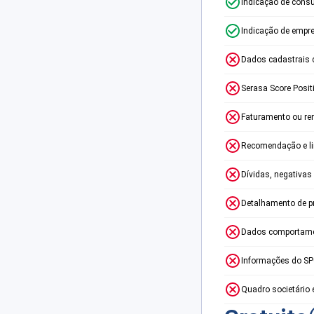
Indicação de consu
Indicação de empr
Dados cadastrais 
Serasa Score Posit
Faturamento ou re
Recomendação e lim
Dívidas, negativas
Detalhamento de p
Dados comportame
Informações do S
Quadro societário 