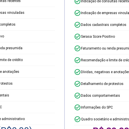
ltas recentes
Indicação de consultas recent
esas vinculadas
Indicação de empresas vincul
completos
Dados cadastrais completos
ivo
Serasa Score Positivo
nda presumida
Faturamento ou renda presum
ite de crédito
Recomendação e limite de créd
 e anotações
Dívidas, negativas e anotaçõe
rotestos
Detalhamento de protestos
ntais
Dados comportamentais
PC
Informações do SPC
e administrativo
Quadro societário e administr