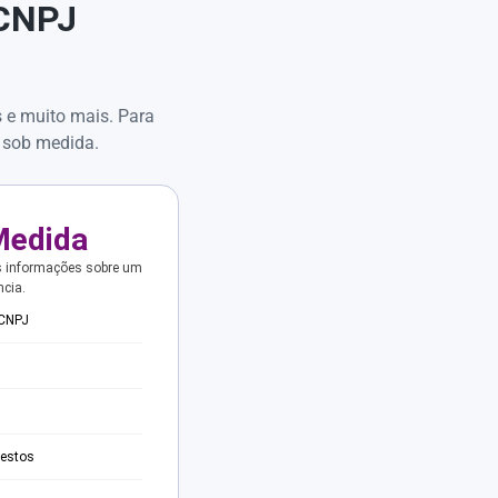
 CNPJ
s e muito mais. Para
 sob medida.
Medida
s informações sobre um
ncia.
 CNPJ
testos