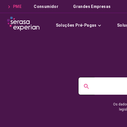
PME
Consumidor
Grandes Empresas
Soluções Pré-Pagas
Solu
Os dados
legis