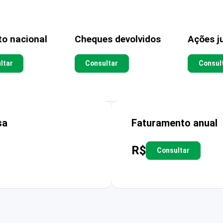
to nacional
Cheques devolvidos
Ações ju
ltar
Consultar
Consul
sa
Faturamento anual
R$
Consultar