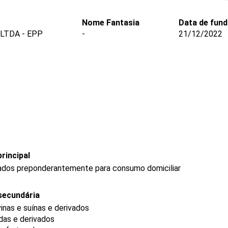
Nome Fantasia
Data de fun
LTDA - EPP
-
21/12/2022
rincipal
ados preponderantemente para consumo domiciliar
secundária
nas e suínas e derivados
das e derivados