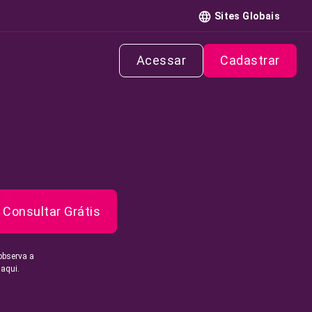
Sites Globais
Acessar
Cadastrar
Consultar Grátis
observa a
 aqui.