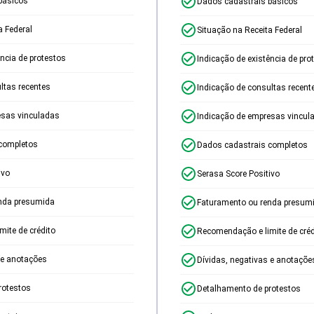
básicos
Dados cadastrais básicos
a Federal
Situação na Receita Federal
ência de protestos
Indicação de existência de pro
ltas recentes
Indicação de consultas recent
esas vinculadas
Indicação de empresas vincul
completos
Dados cadastrais completos
ivo
Serasa Score Positivo
nda presumida
Faturamento ou renda presum
ite de crédito
Recomendação e limite de créd
 e anotações
Dívidas, negativas e anotaçõe
rotestos
Detalhamento de protestos