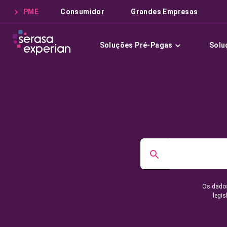
PME
Consumidor
Grandes Empresas
Soluções Pré-Pagas
Solu
Os dados
legis