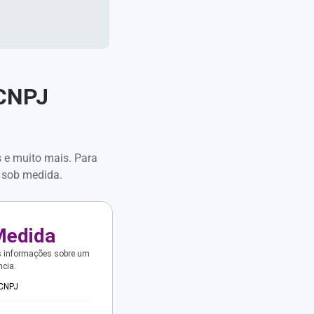
 CNPJ
s e muito mais. Para
 sob medida.
Medida
s informações sobre um
ncia.
 CNPJ