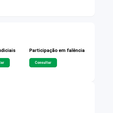
diciais
Participação em falência
tar
Consultar