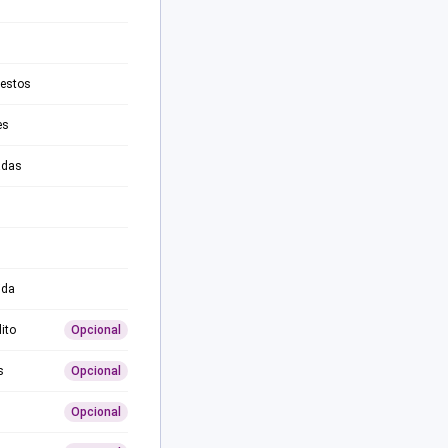
testos
es
adas
ida
ito
Opcional
s
Opcional
Opcional