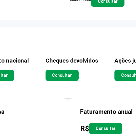
**********
Consultar
to nacional
Cheques devolvidos
Ações ju
ltar
Consultar
Consul
sa
Faturamento anual
R$
Consultar