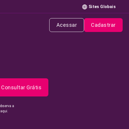
Sites Globais
Acessar
Cadastrar
Consultar Grátis
observa a
 aqui.