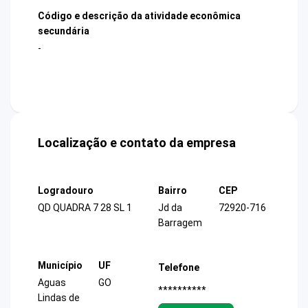
Código e descrição da atividade econômica
secundária
-
Localização e contato da empresa
Logradouro
Bairro
CEP
QD QUADRA 7 28 SL 1
Jd da
72920-716
Barragem
Município
UF
Telefone
Aguas
GO
**********
Lindas de