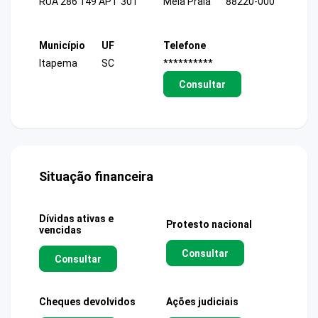
RUA 286 149 APT 301
Meia Praia
88220-000
Município
UF
Telefone
Itapema
SC
**********
Consultar
Situação financeira
Dívidas ativas e
Protesto nacional
vencidas
Consultar
Consultar
Cheques devolvidos
Ações judiciais